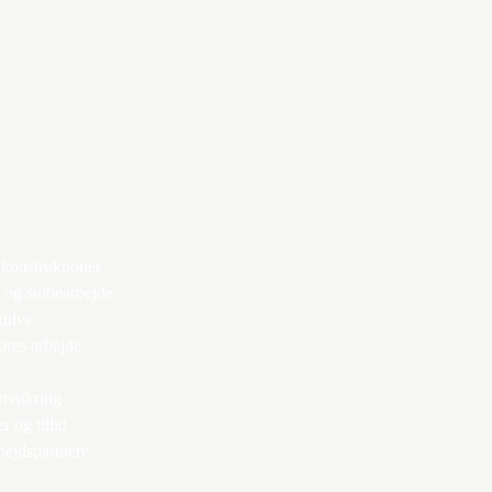
u konstruktioner
 og støbearbejde
gulve
ores arbejde
etssikring
r og tillid
ejdspartnere