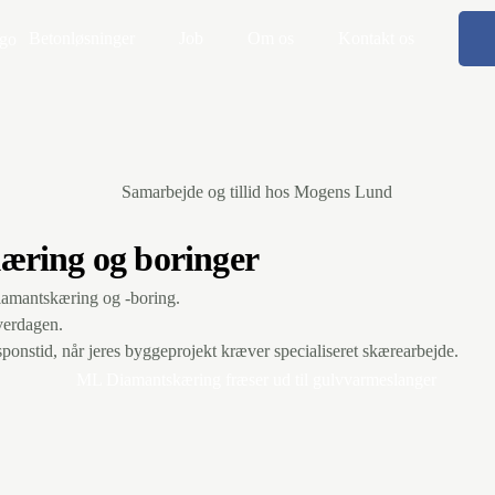
Betonløsninger
Job
Om os
Kontakt os
kæring og boringer
amantskæring og -boring.
hverdagen.
ponstid, når jeres byggeprojekt kræver specialiseret skærearbejde.