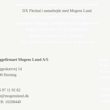
ggefirmaet Mogens Lund A/S
In-sit
Beton-
ggeskærvej 14
Beton
00 Herning
Følg v
Kvalit
 97 11 92 82
Værdie
st@mogenslund.dk
Samarb
R: 10208440