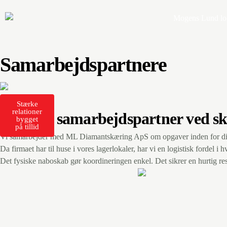
Samarbejdspartnere
Stærke
relationer
Effektiv samarbejdspartner ved s
bygget
på tillid
Vi samarbejder med ML Diamantskæring ApS om opgaver inden for di
Da firmaet har til huse i vores lagerlokaler, har vi en logistisk fordel i 
Det fysiske naboskab gør koordineringen enkel. Det sikrer en hurtig res