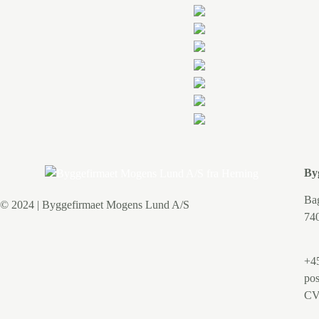
By
Ba
© 2024 | Byggefirmaet Mogens Lund A/S
74
+45
po
CV