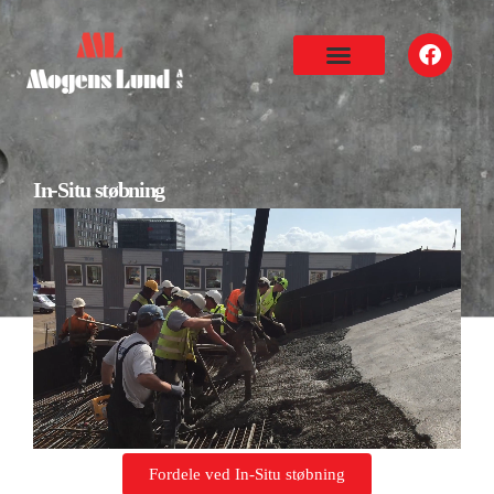
In-Situ støbning
Fordele ved In-Situ støbning