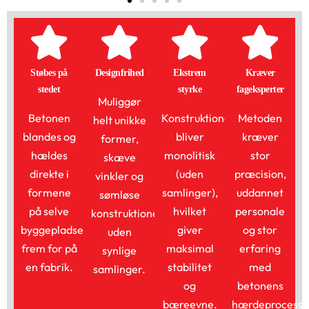
Støbes på
Designfrihed
Ekstrem
Kræver
stedet
styrke
fageksperter
Muliggør
Betonen
Konstruktionen
Metoden
helt unikke
blandes og
bliver
kræver
former,
hældes
monolitisk
stor
skæve
direkte i
(uden
præcision,
vinkler og
formene
samlinger),
uddannet
sømløse
på selve
hvilket
personale
konstruktioner
byggepladsen
giver
og stor
uden
frem for på
maksimal
erfaring
synlige
en fabrik.
stabilitet
med
samlinger.
og
betonens
bæreevne.
hærdeprocesse